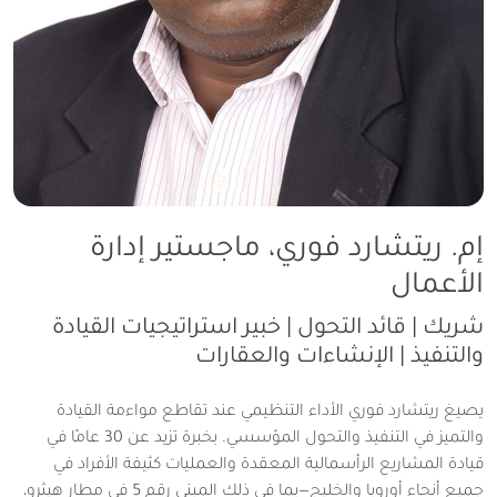
إم. ريتشارد فوري، ماجستير إدارة
الأعمال
شريك | قائد التحول | خبير استراتيجيات القيادة
والتنفيذ | الإنشاءات والعقارات
يصيغ ريتشارد فوري الأداء التنظيمي عند تقاطع مواءمة القيادة
والتميز في التنفيذ والتحول المؤسسي. بخبرة تزيد عن 30 عامًا في
قيادة المشاريع الرأسمالية المعقدة والعمليات كثيفة الأفراد في
جميع أنحاء أوروبا والخليج—بما في ذلك المبنى رقم 5 في مطار هيثرو،