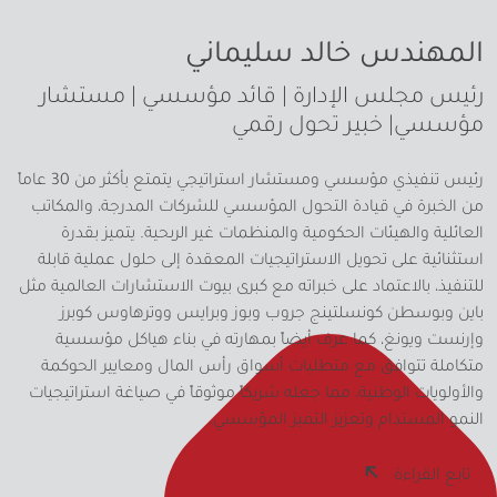
المهندس خالد سليماني
رئيس مجلس الإدارة | قائد مؤسسي | مستشار
مؤسسي| خبير تحول رقمي
رئيس تنفيذي مؤسسي ومستشار استراتيجي يتمتع بأكثر من 30 عاماً
من الخبرة في قيادة التحول المؤسسي للشركات المدرجة، والمكاتب
العائلية والهيئات الحكومية والمنظمات غير الربحية. يتميز بقدرة
استثنائية على تحويل الاستراتيجيات المعقدة إلى حلول عملية قابلة
للتنفيذ، بالاعتماد على خبراته مع كبرى بيوت الاستشارات العالمية مثل
باين وبوسطن كونسلتينج جروب وبوز وبرايس ووترهاوس كوبرز
وإرنست ويونغ، كما عرف أيضاً بمهارته في بناء هياكل مؤسسية
متكاملة تتوافق مع متطلبات أسواق رأس المال ومعايير الحوكمة
والأولويات الوطنية، مما جعله شريكاً موثوقاً في صياغة استراتيجيات
النمو المستدام وتعزيز التميز المؤسسي.
تابع القراءة