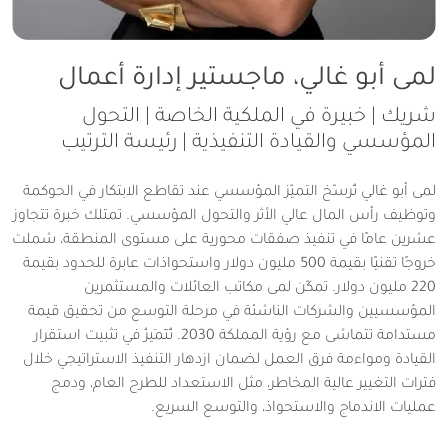
لمى أبو غالي، ماجستير إدارة أعمال
شريك | خبيرة في الملكية الخاصة | التحول
المؤسسي والقيادة التنفيذية | رئيسة الترتيب
لمى أبو غالي تُرسّخ التميّز المؤسسي عند تقاطع الابتكار في الحوكمة
وتوظيف رأس المال عالي الأثر والتحول المؤسسي. تمتلك خبرة تتجاوز
عشرين عامًا في تنفيذ صفقات محورية على مستوى المنطقة، شملت
خروجًا تقنيًا بقيمة 500 مليون دولار واستحواذات عابرة للحدود بقيمة
220 مليون دولار. تمكّن لمى مكاتب العائلات والمستثمرين
المؤسسيين والشركات الناشئة في مرحلة التوسع من تحقيق قيمة
مستدامة تتماشى مع رؤية المملكة 2030. تُتَمَيزُ في تثبيت استقرار
القيادة ومواءمة فرق العمل لضمان ازدهار التنفيذ الاستراتيجي خلال
فترات التغيير عالية المخاطر، مثل الاستعداد للطرح العام، ودمج
عمليات الاندماج والاستحواذ، والتوسع السريع.