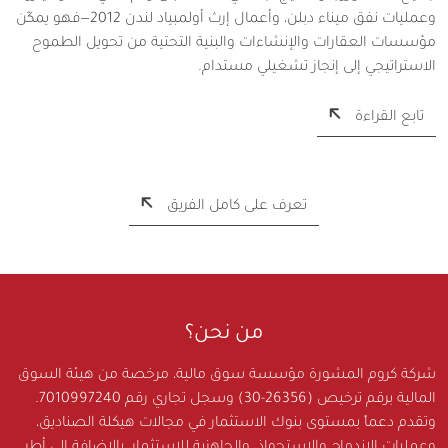
وعمليات نفق ميناء دبلن، وأعمال إرث أولمبياد لندن 2012—فهو يمكّن
مؤسسات العقارات والإنشاءات والبنية التحتية من تحويل الطموح
الاستراتيجي إلى إنجاز تشغيلي مستدام.
تابع القراءة
تعرف على كامل الفريق
من نحن؟
شركة كروم المشورة مؤسسة سوق مالية، مرخصة من هيئة السوق
المالية برقم ترخيص (26356-30) وسجل تجاري رقم 7010997240.
وتقدم دعماً بمستوى بنوك الاستثمار في مجالات هيكلة الصناديق،
وعمليات الاندماج والاستحواذ، والجاهزية للاستثمار، بالإضافة إلى أطر