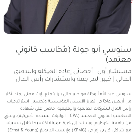
سنوسي أبو جولة (مُحَاسِب قانوني
معتمد)
مستشار أول | أخصائي إعادة الهيكلة والتدقيق
المالي | خبير المراجعة واستشارات رأس المال
سنوسي عبد الله أبوجُلة هو خبير مالي بارز يتمتع بإرث مهني يمتد لأكثر
من أربعين عامًا في تعزيز الأسس المؤسسية وتحسين استراتيجيات
رأس المال للشركات العالمية والإقليمية. حاصل على شهادة
المحاسب القانوني المعتمد (CPA – الولايات المتحدة الأمريكية)، وتخرّج
من جامعة الخرطوم، ويستند إلى خبرة عميقة اكتسبها خلال مسيرته
مع شركتي كي بي إم جي (KPMG) وإرنست آند يونغ (Ernst & Young)،